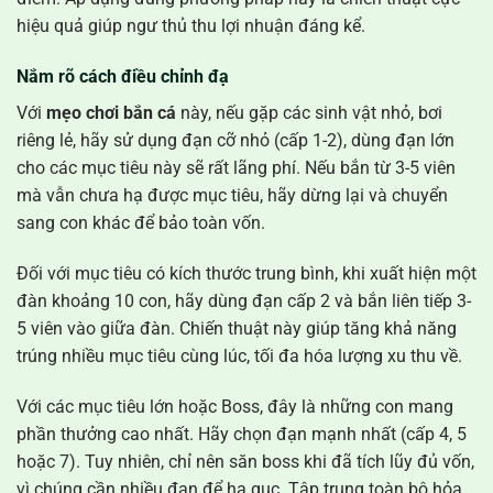
hiệu quả giúp ngư thủ thu lợi nhuận đáng kể.
Nắm rõ cách điều chỉnh đạ
Với
mẹo chơi bắn cá
này, nếu gặp các sinh vật nhỏ, bơi
riêng lẻ, hãy sử dụng đạn cỡ nhỏ (cấp 1-2), dùng đạn lớn
cho các mục tiêu này sẽ rất lãng phí. Nếu bắn từ 3-5 viên
mà vẫn chưa hạ được mục tiêu, hãy dừng lại và chuyển
sang con khác để bảo toàn vốn.
Đối với mục tiêu có kích thước trung bình, khi xuất hiện một
đàn khoảng 10 con, hãy dùng đạn cấp 2 và bắn liên tiếp 3-
5 viên vào giữa đàn. Chiến thuật này giúp tăng khả năng
trúng nhiều mục tiêu cùng lúc, tối đa hóa lượng xu thu về.
Với các mục tiêu lớn hoặc Boss, đây là những con mang
phần thưởng cao nhất. Hãy chọn đạn mạnh nhất (cấp 4, 5
hoặc 7). Tuy nhiên, chỉ nên săn boss khi đã tích lũy đủ vốn,
vì chúng cần nhiều đạn để hạ gục. Tập trung toàn bộ hỏa