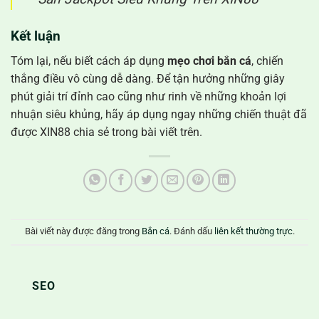
Kết luận
Tóm lại, nếu biết cách áp dụng
mẹo chơi bắn cá
, chiến
thắng điều vô cùng dễ dàng. Để tận hưởng những giây
phút giải trí đỉnh cao cũng như rinh về những khoản lợi
nhuận siêu khủng, hãy áp dụng ngay những chiến thuật đã
được XIN88 chia sẻ trong bài viết trên.
Bài viết này được đăng trong
Bắn cá
. Đánh dấu
liên kết thường trực
.
SEO