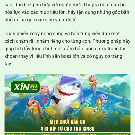
cao, đặc biệt phù hợp với người mới. Thay vì dồn toàn bộ
hỏa lực vào các mục tiêu lớn, hãy tận dụng những góc bắn
nhỏ để hạ gục các sinh vật đơn lẻ.
Luân phiên xoay nòng súng và bắn từng viên đạn một
cách chậm rãi, nhắm riêng cho từng con. Phương pháp này
giúp tích lũy từng chút một, đảm bảo luôn có xu trong tài
khoản thay vì liều lĩnh săn boss lớn và có nguy cơ trắng
tay.