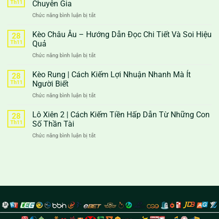
–
Th11
Chuyên Gia
Quy
Chức năng bình luận bị tắt
ở
Tắc
Kèo
Tham
Châu
Kèo Châu Âu – Hướng Dẫn Đọc Chi Tiết Và Soi Hiệu
Gia,
28
Á
Hướng
Th11
Quả
–
Dẫn
Chức năng bình luận bị tắt
ở
Chia
Tính
Kèo
Sẻ
Tiền
Châu
Kèo Rung | Cách Kiếm Lợi Nhuận Nhanh Mà Ít
Cách
28
Thắng
Âu
Đọc
Th11
Người Biết
–
Chuẩn
Chức năng bình luận bị tắt
ở
Hướng
Xác
Kèo
Dẫn
Từ
Rung
Lô Xiên 2 | Cách Kiếm Tiền Hấp Dẫn Từ Những Con
Đọc
28
Chuyên
|
Chi
Th11
Số Thần Tài
Gia
Cách
Tiết
Chức năng bình luận bị tắt
ở
Kiếm
Và
Lô
Lợi
Soi
Xiên
Nhuận
Hiệu
2
Nhanh
Quả
|
Mà
Cách
Ít
Kiếm
Người
Tiền
Biết
Hấp
Dẫn
Từ