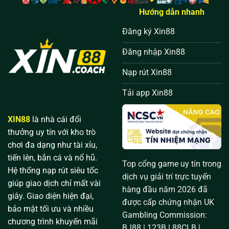
Những
Hướng dẫn nhanh
Con
Số
Đăng ký Xin88
Thần
Tài
Đăng nhập Xin88
Nạp rút Xin88
Tải app Xin88
XIN88
là nhà cái đổi
thưởng uy tín với kho trò
chơi đa dạng như tài xỉu,
tiến lên, bắn cá và nổ hũ.
Top cổng game uy tín trong
Hệ thống nạp rút siêu tốc
dịch vụ giải trí trực tuyến
giúp giao dịch chỉ mất vài
hàng đầu năm 2026 đã
giây. Giao diện hiện đại,
được cấp chứng nhận UK
bảo mật tối ưu và nhiều
Gambling Commission:
chương trình khuyến mãi
BJ88
|
123B
|
88CLB
|