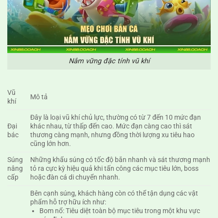
Nắm vững đặc tính vũ khí
Vũ
Mô tả
khí
Đây là loại vũ khí chủ lực, thường có từ 7 đến 10 mức đạn
Đại
khác nhau, từ thấp đến cao. Mức đạn càng cao thì sát
bác
thương càng mạnh, nhưng đồng thời lượng xu tiêu hao
cũng lớn hơn.
Súng
Những khẩu súng có tốc độ bắn nhanh và sát thương mạnh
nâng
tỏ ra cực kỳ hiệu quả khi tấn công các mục tiêu lớn, boss
cấp
hoặc đàn cá di chuyển nhanh.
Bên cạnh súng, khách hàng còn có thể tận dụng các vật
phẩm hỗ trợ hữu ích như:
Bom nổ: Tiêu diệt toàn bộ mục tiêu trong một khu vực