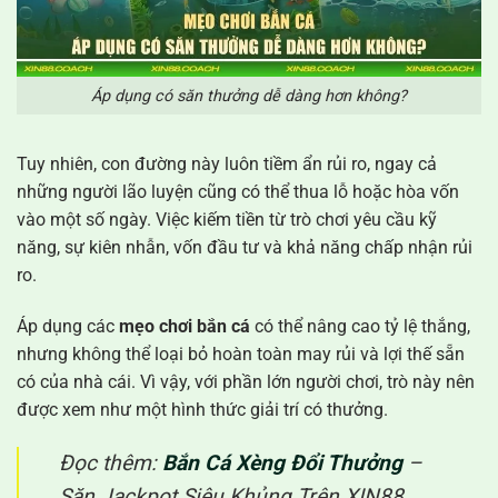
Áp dụng có săn thưởng dễ dàng hơn không?
Tuy nhiên, con đường này luôn tiềm ẩn rủi ro, ngay cả
những người lão luyện cũng có thể thua lỗ hoặc hòa vốn
vào một số ngày. Việc kiếm tiền từ trò chơi yêu cầu kỹ
năng, sự kiên nhẫn, vốn đầu tư và khả năng chấp nhận rủi
ro.
Áp dụng các
mẹo chơi bắn cá
có thể nâng cao tỷ lệ thắng,
nhưng không thể loại bỏ hoàn toàn may rủi và lợi thế sẵn
có của nhà cái. Vì vậy, với phần lớn người chơi, trò này nên
được xem như một hình thức giải trí có thưởng.
Đọc thêm:
Bắn Cá Xèng Đổi Thưởng
–
Săn Jackpot Siêu Khủng Trên XIN88