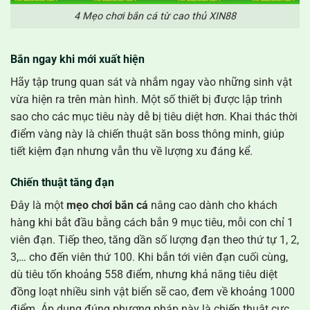
4 Mẹo chơi bắn cá từ cao thủ XIN88
Bắn ngay khi mới xuất hiện
Hãy tập trung quan sát và nhắm ngay vào những sinh vật
vừa hiện ra trên màn hình. Một số thiết bị được lập trình
sao cho các mục tiêu này dễ bị tiêu diệt hơn. Khai thác thời
điểm vàng này là chiến thuật săn boss thông minh, giúp
tiết kiệm đạn nhưng vẫn thu về lượng xu đáng kể.
Chiến thuật tăng đạn
Đây là một
mẹo chơi bắn cá
nâng cao dành cho khách
hàng khi bắt đầu bằng cách bắn 9 mục tiêu, mỗi con chỉ 1
viên đạn. Tiếp theo, tăng dần số lượng đạn theo thứ tự 1, 2,
3,… cho đến viên thứ 100. Khi bắn tới viên đạn cuối cùng,
dù tiêu tốn khoảng 558 điểm, nhưng khả năng tiêu diệt
đồng loạt nhiều sinh vật biển sẽ cao, đem về khoảng 1000
điểm. Áp dụng đúng phương pháp này là chiến thuật cực