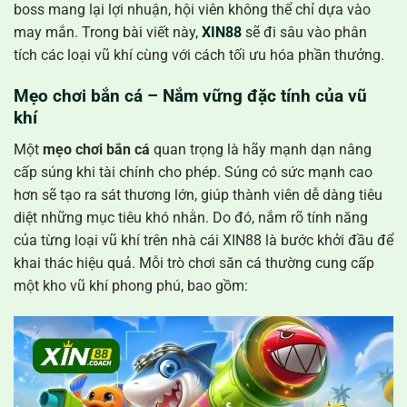
boss mang lại lợi nhuận, hội viên không thể chỉ dựa vào
may mắn. Trong bài viết này,
XIN88
sẽ đi sâu vào phân
tích các loại vũ khí cùng với cách tối ưu hóa phần thưởng.
Mẹo chơi bắn cá – Nắm vững đặc tính của vũ
khí
Một
mẹo chơi bắn cá
quan trọng là hãy mạnh dạn nâng
cấp súng khi tài chính cho phép. Súng có sức mạnh cao
hơn sẽ tạo ra sát thương lớn, giúp thành viên dễ dàng tiêu
diệt những mục tiêu khó nhằn. Do đó, nắm rõ tính năng
của từng loại vũ khí trên nhà cái XIN88 là bước khởi đầu để
khai thác hiệu quả. Mỗi trò chơi săn cá thường cung cấp
một kho vũ khí phong phú, bao gồm: