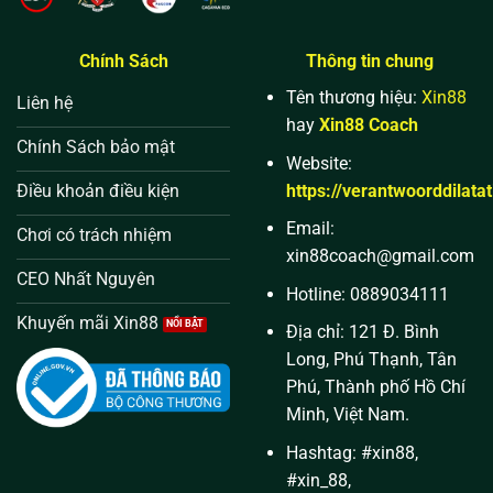
Chính Sách
Thông tin chung
Tên thương hiệu:
Xin88
Liên hệ
hay
Xin88 Coach
Chính Sách bảo mật
Website:
https://verantwoorddilatat
Điều khoản điều kiện
Email:
Chơi có trách nhiệm
xin88coach@gmail.com
CEO Nhất Nguyên
Hotline:
0889034111
Khuyến mãi Xin88
Địa chỉ:
121 Đ. Bình
Long, Phú Thạnh, Tân
Phú, Thành phố Hồ Chí
Minh, Việt Nam.
Hashtag: #xin88,
#xin_88,