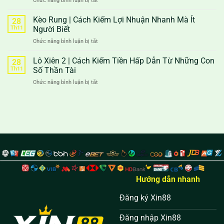
Chức năng bình luận bị tắt
ở
Chia
Tính
Kèo
Sẻ
Tiền
Châu
Kèo Rung | Cách Kiếm Lợi Nhuận Nhanh Mà Ít
Cách
28
Thắng
Âu
Đọc
Th11
Người Biết
–
Chuẩn
Chức năng bình luận bị tắt
ở
Hướng
Xác
Kèo
Dẫn
Từ
Rung
Lô Xiên 2 | Cách Kiếm Tiền Hấp Dẫn Từ Những Con
Đọc
28
Chuyên
|
Chi
Th11
Số Thần Tài
Gia
Cách
Tiết
Chức năng bình luận bị tắt
ở
Kiếm
Và
Lô
Lợi
Soi
Xiên
Nhuận
Hiệu
2
Nhanh
Quả
|
Mà
Cách
Ít
Kiếm
Người
Tiền
Biết
Hấp
Dẫn
Từ
Những
Hướng dẫn nhanh
Con
Số
Đăng ký Xin88
Thần
Tài
Đăng nhập Xin88