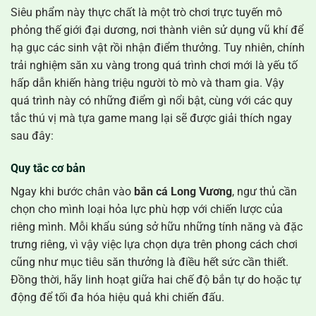
Siêu phẩm này thực chất là một trò chơi trực tuyến mô
phỏng thế giới đại dương, nơi thành viên sử dụng vũ khí để
hạ gục các sinh vật rồi nhận điểm thưởng. Tuy nhiên, chính
trải nghiệm săn xu vàng trong quá trình chơi mới là yếu tố
hấp dẫn khiến hàng triệu người tò mò và tham gia. Vậy
quá trình này có những điểm gì nổi bật, cùng với các quy
tắc thú vị mà tựa game mang lại sẽ được giải thích ngay
sau đây:
Quy tắc cơ bản
Ngay khi bước chân vào
bắn cá Long Vương
, ngư thủ cần
chọn cho mình loại hỏa lực phù hợp với chiến lược của
riêng mình. Mỗi khẩu súng sở hữu những tính năng và đặc
trưng riêng, vì vậy việc lựa chọn dựa trên phong cách chơi
cũng như mục tiêu săn thưởng là điều hết sức cần thiết.
Đồng thời, hãy linh hoạt giữa hai chế độ bắn tự do hoặc tự
động để tối đa hóa hiệu quả khi chiến đấu.