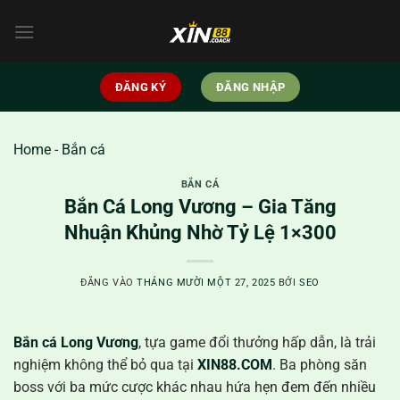
Bỏ
qua
nội
dung
ĐĂNG KÝ
ĐĂNG NHẬP
Home
-
Bắn cá
BẮN CÁ
Bắn Cá Long Vương – Gia Tăng
Nhuận Khủng Nhờ Tỷ Lệ 1×300
ĐĂNG VÀO
THÁNG MƯỜI MỘT 27, 2025
BỞI
SEO
Bắn cá Long Vương
, tựa game đổi thưởng hấp dẫn, là trải
nghiệm không thể bỏ qua tại
XIN88.COM
. Ba phòng săn
boss với ba mức cược khác nhau hứa hẹn đem đến nhiều