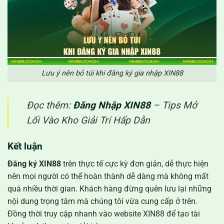
Lưu ý nên bỏ túi khi đăng ký gia nhập XIN88
Đọc thêm:
Đăng Nhập XIN88
– Tips Mở
Lối Vào Kho Giải Trí Hấp Dẫn
Kết luận
Đăng ký XIN88
trên thực tế cực kỳ đơn giản, dễ thực hiện
nên mọi người có thể hoàn thành dễ dàng mà không mất
quá nhiều thời gian. Khách hàng đừng quên lưu lại những
nội dung trọng tâm mà chúng tôi vừa cung cấp ở trên.
Đồng thời truy cập nhanh vào website XIN88 để tạo tài