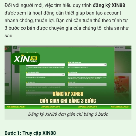
Đối với người mới, việc tìm hiểu quy trình
đăng ký XIN88
được xem là hoạt động cần thiết giúp bạn tạo account
nhanh chóng, thuận lợi. Bạn chỉ cần tuân thủ theo trình tự
3 bước cơ bản được chuyên gia của chúng tôi chia sẻ như
sau:
Đăng ký XIN88 đơn giản chỉ bằng 3 bước
Bước 1: Truy cập XIN88