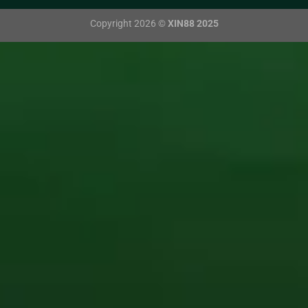
Copyright 2026 ©
XIN88 2025