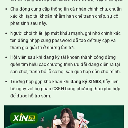
Chủ động cung cấp thông tin cá nhân chính chủ, chuẩn
xác khi tạo tài khoản nhằm hạn chế tranh chấp, sự cố
phát sinh sau này.
Người chơi thiết lập mật khẩu mạnh, ghi nhớ chính xác
tên đăng nhập cùng password đã tạo để truy cập và
tham gia giải trí ở những lần tới.
Hội viên sau khi đăng ký tài khoản thành công đừng
quên tìm hiểu các chương trình ưu đãi đang diễn ra tại
sân chơi, tránh bỏ lỡ cơ hội săn quà hấp dẫn cho mình.
Trường hợp gặp khó khăn khi
đăng ký XIN88
, hãy liên
hệ ngay với bộ phận CSKH bằng phương thức phù hợp
để được hỗ trợ sớm.