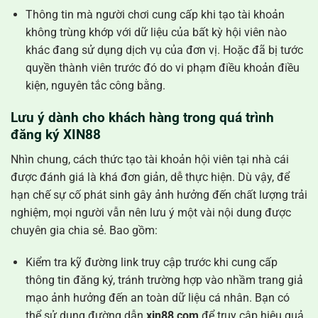
Thông tin mà người chơi cung cấp khi tạo tài khoản
không trùng khớp với dữ liệu của bất kỳ hội viên nào
khác đang sử dụng dịch vụ của đơn vị. Hoặc đã bị tước
quyền thành viên trước đó do vi phạm điều khoản điều
kiện, nguyên tắc công bằng.
Lưu ý dành cho khách hàng trong quá trình
đăng ký XIN88
Nhìn chung, cách thức tạo tài khoản hội viên tại nhà cái
được đánh giá là khá đơn giản, dễ thực hiện. Dù vậy, để
hạn chế sự cố phát sinh gây ảnh hưởng đến chất lượng trải
nghiệm, mọi người vẫn nên lưu ý một vài nội dung được
chuyên gia chia sẻ. Bao gồm:
Kiểm tra kỹ đường link truy cập trước khi cung cấp
thông tin đăng ký, tránh trường hợp vào nhầm trang giả
mạo ảnh hưởng đến an toàn dữ liệu cá nhân. Bạn có
thể sử dụng đường dẫn
xin88 com
để truy cập hiệu quả.