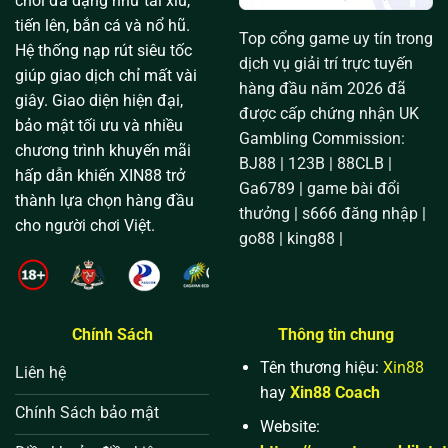
chơi đa dạng như tài xỉu,
tiến lên, bắn cá và nổ hũ.
Top cổng game uy tín trong
Hệ thống nạp rút siêu tốc
dịch vụ giải trí trực tuyến
giúp giao dịch chỉ mất vài
hàng đầu năm 2026 đã
giây. Giao diện hiện đại,
được cấp chứng nhận UK
bảo mật tối ưu và nhiều
Gambling Commission:
chương trình khuyến mãi
BJ88
|
123B
|
88CLB
|
hấp dẫn khiến XIN88 trở
Ga6789
|
game bài đổi
thành lựa chọn hàng đầu
thưởng
|
s666 đăng nhập
|
cho người chơi Việt.
go88
|
king88
|
Chính Sách
Thông tin chung
Tên thương hiệu:
Xin88
Liên hệ
hay
Xin88 Coach
Chính Sách bảo mật
Website: