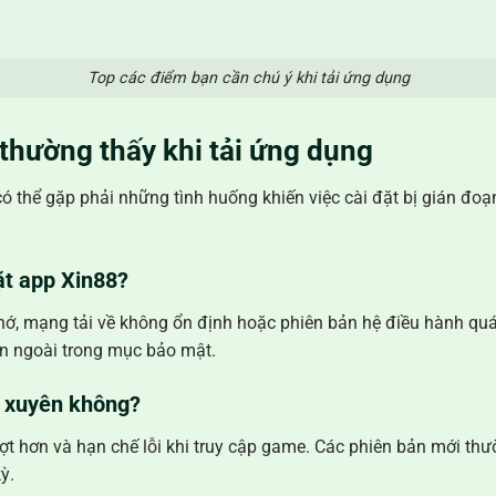
Top các điểm bạn cần chú ý khi tải ứng dụng
thường thấy khi tải ứng dụng
có thể gặp phải những tình huống khiến việc cài đặt bị gián đoạn
đặt app Xin88?
 nhớ, mạng tải về không ổn định hoặc phiên bản hệ điều hành quá
ồn ngoài trong mục bảo mật.
g xuyên không?
ợt hơn và hạn chế lỗi khi truy cập game. Các phiên bản mới thư
kỳ.