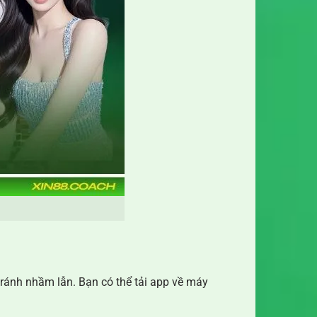
tránh nhầm lẫn. Bạn có thể tải app về máy