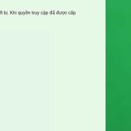
t bị. Khi quyền truy cập đã được cấp