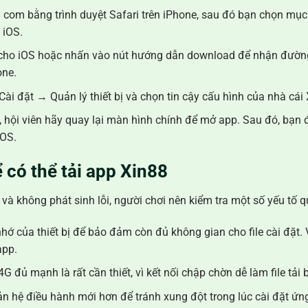
8 com bằng trình duyệt Safari trên iPhone, sau đó bạn chọn mục
 iOS.
cho iOS hoặc nhấn vào nút hướng dẫn download để nhận đường li
one.
ài đặt → Quản lý thiết bị và chọn tin cậy cấu hình của nhà cái
 hội viên hãy quay lại màn hình chính để mở app. Sau đó, bạn 
iOS.
 có thể tải app Xin88
n và không phát sinh lỗi, người chơi nên kiểm tra một số yếu tố q
ớ của thiết bị để bảo đảm còn đủ không gian cho file cài đặt. 
app.
 đủ mạnh là rất cần thiết, vì kết nối chập chờn dễ làm file tải 
ản hệ điều hành mới hơn để tránh xung đột trong lúc cài đặt ứ