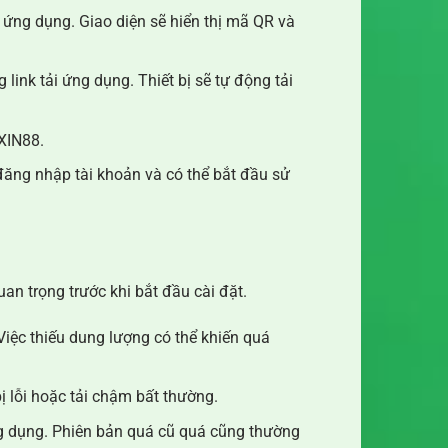
 ứng dụng. Giao diện sẽ hiển thị mã QR và
nk tải ứng dụng. Thiết bị sẽ tự động tải
 XIN88.
đăng nhập tài khoản và có thể bắt đầu sử
uan trọng trước khi bắt đầu cài đặt.
Việc thiếu dung lượng có thể khiến quá
bị lỗi hoặc tải chậm bất thường.
ng dụng. Phiên bản quá cũ quá cũng thường