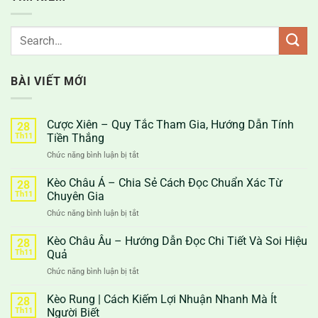
BÀI VIẾT MỚI
Cược Xiên – Quy Tắc Tham Gia, Hướng Dẫn Tính
28
Th11
Tiền Thắng
Chức năng bình luận bị tắt
ở
Cược
Xiên
Kèo Châu Á – Chia Sẻ Cách Đọc Chuẩn Xác Từ
28
–
Th11
Chuyên Gia
Quy
Chức năng bình luận bị tắt
ở
Tắc
Kèo
Tham
Châu
Kèo Châu Âu – Hướng Dẫn Đọc Chi Tiết Và Soi Hiệu
Gia,
28
Á
Hướng
Th11
Quả
–
Dẫn
Chức năng bình luận bị tắt
ở
Chia
Tính
Kèo
Sẻ
Tiền
Châu
Kèo Rung | Cách Kiếm Lợi Nhuận Nhanh Mà Ít
Cách
28
Thắng
Âu
Đọc
Th11
Người Biết