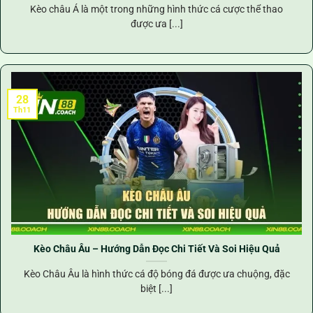
Kèo châu Á là một trong những hình thức cá cược thể thao
được ưa [...]
28
Th11
Kèo Châu Âu – Hướng Dẫn Đọc Chi Tiết Và Soi Hiệu Quả
Kèo Châu Âu là hình thức cá độ bóng đá được ưa chuộng, đặc
biệt [...]