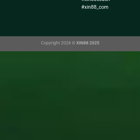
#xin88_com
Copyright 2026 ©
XIN88 2025