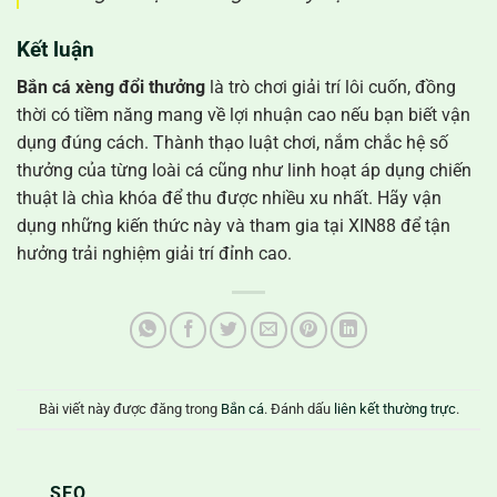
Kết luận
Bắn cá xèng đổi thưởng
là trò chơi giải trí lôi cuốn, đồng
thời có tiềm năng mang về lợi nhuận cao nếu bạn biết vận
dụng đúng cách. Thành thạo luật chơi, nắm chắc hệ số
thưởng của từng loài cá cũng như linh hoạt áp dụng chiến
thuật là chìa khóa để thu được nhiều xu nhất. Hãy vận
dụng những kiến thức này và tham gia tại XIN88 để tận
hưởng trải nghiệm giải trí đỉnh cao.
Bài viết này được đăng trong
Bắn cá
. Đánh dấu
liên kết thường trực
.
SEO