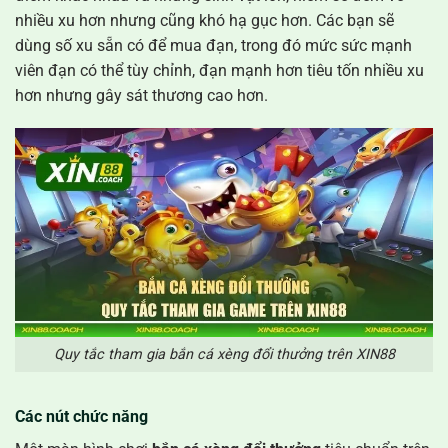
nhiều xu hơn nhưng cũng khó hạ gục hơn. Các bạn sẽ
dùng số xu sẵn có để mua đạn, trong đó mức sức mạnh
viên đạn có thể tùy chỉnh, đạn mạnh hơn tiêu tốn nhiều xu
hơn nhưng gây sát thương cao hơn.
Quy tắc tham gia bắn cá xèng đổi thưởng trên XIN88
Các nút chức năng