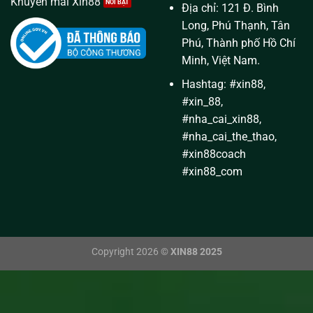
Khuyến mãi Xin88
Địa chỉ:
121 Đ. Bình
Long, Phú Thạnh, Tân
Phú, Thành phố Hồ Chí
Minh, Việt Nam.
Hashtag: #xin88,
#xin_88,
#nha_cai_xin88,
#nha_cai_the_thao,
#xin88coach
#xin88_com
Copyright 2026 ©
XIN88 2025