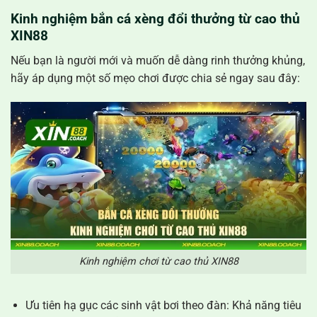
Kinh nghiệm bắn cá xèng đổi thưởng từ cao thủ
XIN88
Nếu bạn là người mới và muốn dễ dàng rinh thưởng khủng,
hãy áp dụng một số mẹo chơi được chia sẻ ngay sau đây:
Kinh nghiệm chơi từ cao thủ XIN88
Ưu tiên hạ gục các sinh vật bơi theo đàn: Khả năng tiêu