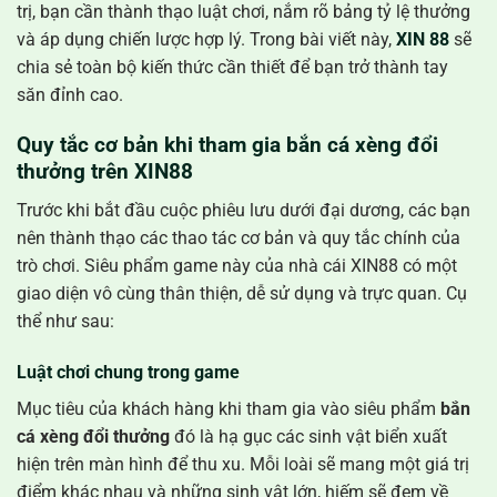
trị, bạn cần thành thạo luật chơi, nắm rõ bảng tỷ lệ thưởng
và áp dụng chiến lược hợp lý. Trong bài viết này,
XIN 88
sẽ
chia sẻ toàn bộ kiến thức cần thiết để bạn trở thành tay
săn đỉnh cao.
Quy tắc cơ bản khi tham gia bắn cá xèng đổi
thưởng trên XIN88
Trước khi bắt đầu cuộc phiêu lưu dưới đại dương, các bạn
nên thành thạo các thao tác cơ bản và quy tắc chính của
trò chơi. Siêu phẩm game này của nhà cái XIN88 có một
giao diện vô cùng thân thiện, dễ sử dụng và trực quan. Cụ
thể như sau:
Luật chơi chung trong game
Mục tiêu của khách hàng khi tham gia vào siêu phẩm
bắn
cá xèng đổi thưởng
đó là hạ gục các sinh vật biển xuất
hiện trên màn hình để thu xu. Mỗi loài sẽ mang một giá trị
điểm khác nhau và những sinh vật lớn, hiếm sẽ đem về