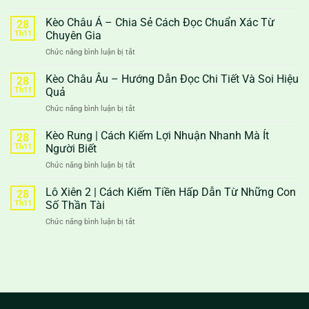
Cược
Xiên
Kèo Châu Á – Chia Sẻ Cách Đọc Chuẩn Xác Từ
28
–
Th11
Chuyên Gia
Quy
Chức năng bình luận bị tắt
ở
Tắc
Kèo
Tham
Châu
Kèo Châu Âu – Hướng Dẫn Đọc Chi Tiết Và Soi Hiệu
Gia,
28
Á
Hướng
Th11
Quả
–
Dẫn
Chức năng bình luận bị tắt
ở
Chia
Tính
Kèo
Sẻ
Tiền
Châu
Kèo Rung | Cách Kiếm Lợi Nhuận Nhanh Mà Ít
Cách
28
Thắng
Âu
Đọc
Th11
Người Biết
–
Chuẩn
Chức năng bình luận bị tắt
ở
Hướng
Xác
Kèo
Dẫn
Từ
Rung
Lô Xiên 2 | Cách Kiếm Tiền Hấp Dẫn Từ Những Con
Đọc
28
Chuyên
|
Chi
Th11
Số Thần Tài
Gia
Cách
Tiết
Chức năng bình luận bị tắt
ở
Kiếm
Và
Lô
Lợi
Soi
Xiên
Nhuận
Hiệu
2
Nhanh
Quả
|
Mà
Cách
Ít
Kiếm
Người
Tiền
Biết