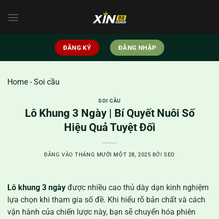
Bỏ
qua
nội
dung
ĐĂNG KÝ
ĐĂNG NHẬP
Home
-
Soi cầu
SOI CẦU
Lô Khung 3 Ngày | Bí Quyết Nuôi Số
Hiệu Quả Tuyệt Đối
ĐĂNG VÀO
THÁNG MƯỜI MỘT 28, 2025
BỞI
SEO
Lô khung 3 ngày
được nhiều cao thủ dày dạn kinh nghiệm
lựa chọn khi tham gia số đề. Khi hiểu rõ bản chất và cách
vận hành của chiến lược này, bạn sẽ chuyển hóa phiên