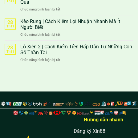
Hướng
Th11
Quả
–
Dẫn
Chức năng bình luận bị tắt
ở
Chia
Tính
Kèo
Sẻ
Tiền
Châu
Kèo Rung | Cách Kiếm Lợi Nhuận Nhanh Mà Ít
Cách
28
Thắng
Âu
Đọc
Th11
Người Biết
–
Chuẩn
Chức năng bình luận bị tắt
ở
Hướng
Xác
Kèo
Dẫn
Từ
Rung
Lô Xiên 2 | Cách Kiếm Tiền Hấp Dẫn Từ Những Con
Đọc
28
Chuyên
|
Chi
Th11
Số Thần Tài
Gia
Cách
Tiết
Chức năng bình luận bị tắt
ở
Kiếm
Và
Lô
Lợi
Soi
Xiên
Nhuận
Hiệu
2
Nhanh
Quả
|
Mà
Cách
Ít
Kiếm
Người
Tiền
Biết
Hấp
Dẫn
Từ
Những
Hướng dẫn nhanh
Con
Số
Đăng ký Xin88
Thần