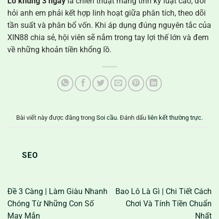
Lô khung 3 ngày
là chiến thuật mang tính kỷ luật cao, đòi
hỏi anh em phải kết hợp linh hoạt giữa phân tích, theo dõi
tần suất và phân bổ vốn. Khi áp dụng đúng nguyên tắc của
XIN88 chia sẻ, hội viên sẽ nắm trong tay lợi thế lớn và đem
về những khoản tiền khổng lồ.
Bài viết này được đăng trong
Soi cầu
. Đánh dấu
liên kết thường trực
.
SEO
Đề 3 Càng | Làm Giàu Nhanh
Bao Lô Là Gì | Chi Tiết Cách
Chóng Từ Những Con Số
Chơi Và Tính Tiền Chuẩn
May Mắn
Nhất