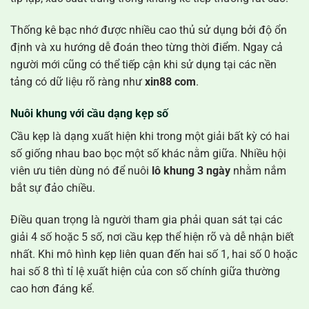
Thống kê bạc nhớ được nhiều cao thủ sử dụng bởi độ ổn
định và xu hướng dễ đoán theo từng thời điểm. Ngay cả
người mới cũng có thể tiếp cận khi sử dụng tại các nền
tảng có dữ liệu rõ ràng như
xin88 com
.
Nuôi khung với cầu dạng kẹp số
Cầu kẹp là dạng xuất hiện khi trong một giải bất kỳ có hai
số giống nhau bao bọc một số khác nằm giữa. Nhiều hội
viên ưu tiên dùng nó để nuôi
lô khung 3 ngày
nhằm nắm
bắt sự đảo chiều.
Điều quan trọng là người tham gia phải quan sát tại các
giải 4 số hoặc 5 số, nơi cầu kẹp thể hiện rõ và dễ nhận biết
nhất. Khi mô hình kẹp liên quan đến hai số 1, hai số 0 hoặc
hai số 8 thì tỉ lệ xuất hiện của con số chính giữa thường
cao hơn đáng kể.