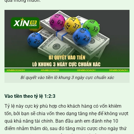
quả mong muốn.
Bí quyết vào tiền lô khung 3 ngày cực chuẩn xác
Vào tiền theo tỷ lệ 1:2:3
Tỷ lệ này cực kỳ phù hợp cho khách hàng có vốn khiêm
tốn, bởi bạn sẽ chia vốn theo dạng tăng nhẹ để không vượt
quá khả năng tài chính. Ban đầu anh em đánh nhẹ 10
điểm nhằm thăm dò, sau đó tăng mức cược cho ngày thứ