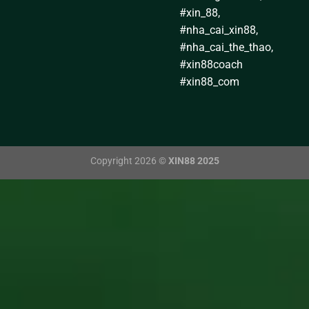
#xin_88,
#nha_cai_xin88,
#nha_cai_the_thao,
#xin88coach
#xin88_com
Copyright 2026 ©
XIN88 2025