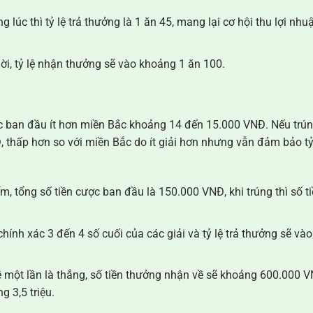
g lúc thì tỷ lệ trả thưởng là 1 ăn 45, mang lại cơ hội thu lợi nhu
hời, tỷ lệ nhận thưởng sẽ vào khoảng 1 ăn 100.
ợc ban đầu ít hơn miền Bắc khoảng 14 đến 15.000 VNĐ. Nếu trú
 thấp hơn so với miền Bắc do ít giải hơn nhưng vẫn đảm bảo tỷ
, tổng số tiền cược ban đầu là 150.000 VNĐ, khi trúng thì số t
hính xác 3 đến 4 số cuối của các giải và tỷ lệ trả thưởng sẽ vào
về một lần là thắng, số tiền thưởng nhận về sẽ khoảng 600.000 
g 3,5 triệu.