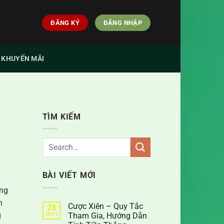
ĐĂNG KÝ
ĐĂNG NHẬP
KHUYẾN MÃI
TÌM KIẾM
BÀI VIẾT MỚI
ong
n
Cược Xiên – Quy Tắc
28
g
Th11
Tham Gia, Hướng Dẫn