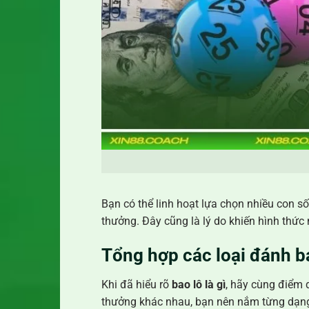
Bạn có thể linh hoạt lựa chọn nhiều con số
thưởng. Đây cũng là lý do khiến hình thức
Tổng hợp các loại đánh ba
Khi đã hiểu rõ
bao lô là gì
, hãy cùng điểm q
thưởng khác nhau, bạn nên nắm từng dạng