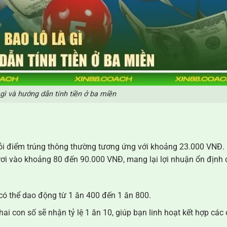
 gì và hướng dẫn tính tiền ở ba miền
ỗi điểm trúng thông thường tương ứng với khoảng 23.000 VNĐ.
ẽ rơi vào khoảng 80 đến 90.000 VNĐ, mang lại lợi nhuận ổn định
 có thể dao động từ 1 ăn 400 đến 1 ăn 800.
hai con số sẽ nhận tỷ lệ 1 ăn 10, giúp bạn linh hoạt kết hợp các